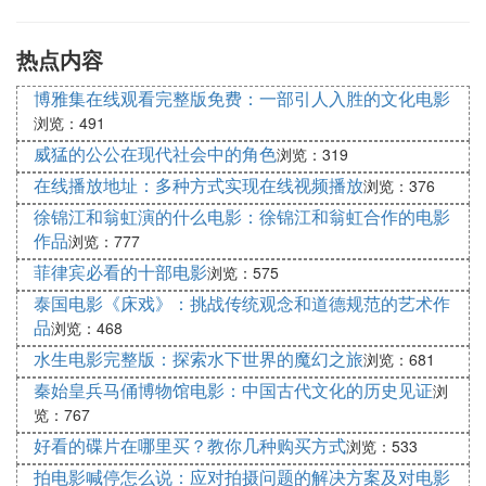
怀旧电影中的故事情节和艺术手法对当代电影制作有
热点内容
着深远的影响和启示。老电影的叙事方式、特定的视
觉风格以及丰富的情感表达等，都给当代电影创作者
博雅集在线观看完整版免费：一部引人入胜的文化电影
提供了很多借鉴和学习的机会。观众对怀旧电影的喜
浏览：491
爱也表明，经典的艺术永远不会过时。
威猛的公公在现代社会中的角色
浏览：319
在线播放地址：多种方式实现在线视频播放
经典怀旧电影的推荐
浏览：376
徐锦江和翁虹演的什么电影：徐锦江和翁虹合作的电影
在众多怀旧电影中，有一些作品十分具有代表性。例
作品
浏览：777
如，《乱世佳人》、《音乐之声》、《卡萨布兰卡》
菲律宾必看的十部电影
浏览：575
等，这些电影不仅在当时取得了巨大的成功，如今仍
泰国电影《床戏》：挑战传统观念和道德规范的艺术作
然被广大观众所喜爱。如果你对老电影感兴趣，不妨
品
浏览：468
尝试欣赏一些这样的经典之作。
水生电影完整版：探索水下世界的魔幻之旅
浏览：681
怀旧电影与现代电影的对比
秦始皇兵马俑博物馆电影：中国古代文化的历史见证
浏
览：767
老电影和现代电影在风格和拍摄技术上存在一些明显
好看的碟片在哪里买？教你几种购买方式
浏览：533
的差异。老电影更多地关注故事和人物的塑造，强调
拍电影喊停怎么说：应对拍摄问题的解决方案及对电影