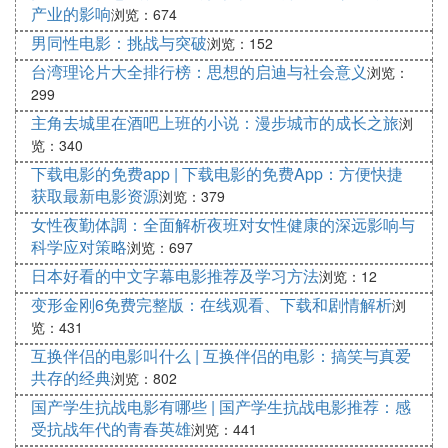
情感的表达和内涵的深度。而现代电影则注重视觉效
产业的影响
浏览：674
果的展示和情节的短期悬念。两者各有千秋，各自满
男同性电影：挑战与突破
浏览：152
足了不同类型观众的需求。
台湾理论片大全排行榜：思想的启迪与社会意义
浏览：
299
老电影的视觉风格和美学价值
主角去城里在酒吧上班的小说：漫步城市的成长之旅
浏
老电影的视觉风格独具一格，往往给人以深沉和厚重
览：340
的感受。电影制作人在当时条件有限的情况下，通过
下载电影的免费app | 下载电影的免费App：方便快捷
精心的构图和灯光运用，创造了许多令人惊叹的视觉
获取最新电影资源
浏览：379
效果。老电影的画面常常给人以优雅、浪漫和诗意的
女性夜勤体調：全面解析夜班对女性健康的深远影响与
感觉，这也是它们被称为经典之作的原因之一。
科学应对策略
浏览：697
日本好看的中文字幕电影推荐及学习方法
浏览：12
老电影的价值观和思想意义
变形金刚6免费完整版：在线观看、下载和剧情解析
浏
老电影所传递的价值观和思想意义多种多样。它们可
览：431
以反映出当时社会的特点和人们对于一些重大问题的
互换伴侣的电影叫什么 | 互换伴侣的电影：搞笑与真爱
思考。例如，《教父》系列电影中对于家庭、权力和
共存的经典
浏览：802
忠诚等主题的探讨，给人留下了深刻的印象。老电影
国产学生抗战电影有哪些 | 国产学生抗战电影推荐：感
中所蕴含的这些价值观和思想意义至今仍然具有重要
受抗战年代的青春英雄
浏览：441